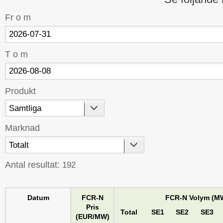
Fr o m
T o m
Produkt
Marknad
Antal resultat:
192
Datum
FCR-N
FCR-N Volym (M
Pris
Total
SE1
SE2
SE3
(EUR/MW)