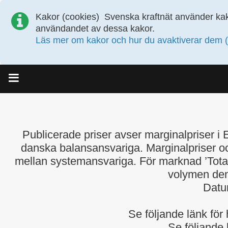
Kakor (cookies)
Svenska kraftnät använder kak
användandet av dessa kakor.
Läs mer om kakor och hur du avaktiverar dem (
Meny
Publicerade priser avser marginalpriser
danska balansansvariga. Marginalpriser oc
mellan systemansvariga. För marknad ’Totalt
volymen den
Datu
Se följande länk för
Se följande 