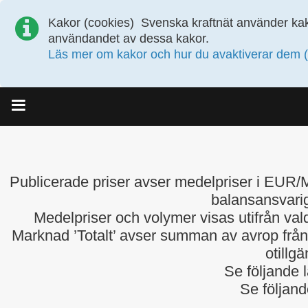
Kakor (cookies)
Svenska kraftnät använder kak
användandet av dessa kakor.
Läs mer om kakor och hur du avaktiverar dem (
Meny
Publicerade priser avser medelpriser i EU
balansansvarig
Medelpriser och volymer visas utifrån va
Marknad ’Totalt’ avser summan av avrop från 
otillg
Se följande l
Se följand