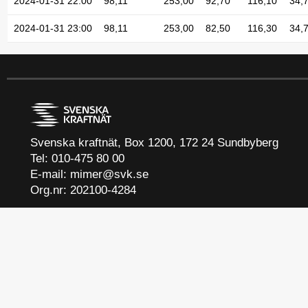
2024-01-31 22:00
98,11
253,00
92,70
116,10
34,
2024-01-31 23:00
98,11
253,00
82,50
116,30
34,
Svenska kraftnät, Box 1200, 172 24 Sundbyberg
Tel: 010-475 80 00
E-mail:
mimer@svk.se
Org.nr: 202100-4284