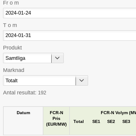
Fr o m
T o m
Produkt
Marknad
Antal resultat:
192
Datum
FCR-N
FCR-N Volym (M
Pris
Total
SE1
SE2
SE3
(EUR/MW)