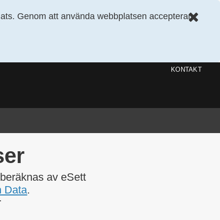
plats. Genom att använda webbplatsen accepterar
KONTAKT
ser
beräknas av eSett
n Data
.
r