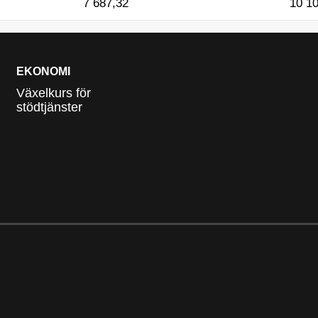
7 687,32
10 1
EKONOMI
Växelkurs för
stödtjänster