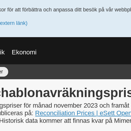
or för att förbättra och anpassa ditt besök på vår webb
extern länk)
ik
Ekonomi
er
hablonavräkningspri
gspriser för månad november 2023 och framåt 
bliceras på:
Reconciliation Prices | eSett Ope
Historisk data kommer att finnas kvar på Mime