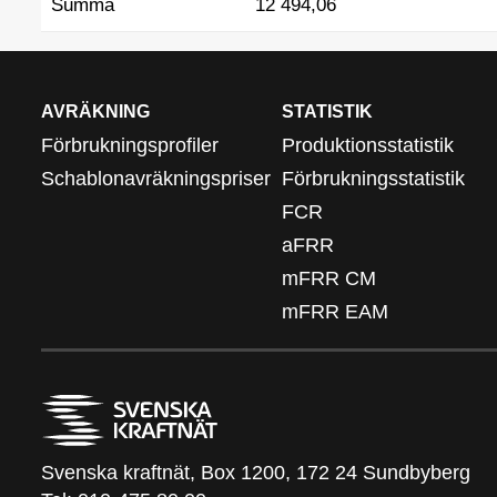
Summa
12 494,06
AVRÄKNING
STATISTIK
Förbrukningsprofiler
Produktionsstatistik
Schablonavräkningspriser
Förbrukningsstatistik
FCR
aFRR
mFRR CM
mFRR EAM
Svenska kraftnät, Box 1200, 172 24 Sundbyberg