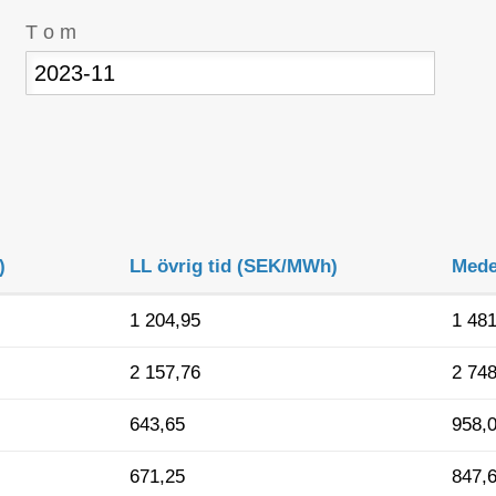
T o m
)
LL övrig tid (SEK/MWh)
Mede
1 204,95
1 481
2 157,76
2 748
643,65
958,
671,25
847,